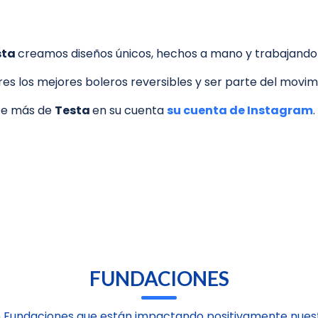
sta
creamos diseños únicos, hechos a mano y trabajando el 
eres los mejores boleros reversibles y ser parte del mov
e más de
Testa
en su cuenta
su cuenta de Instagram
.
FUNDACIONES
 Fundaciones que están impactando positivamente nuest