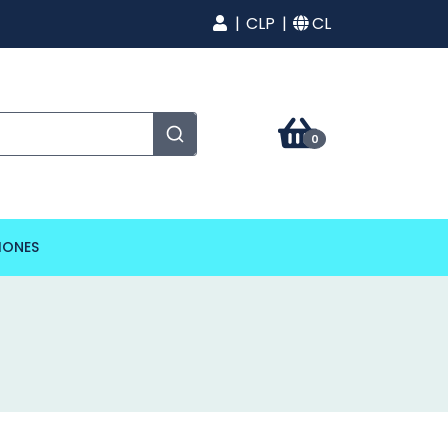
CLP
CL
0
IONES