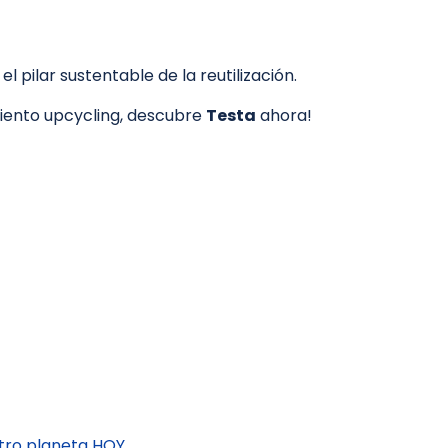
pilar sustentable de la reutilización.
imiento upcycling, descubre
Testa
ahora!
ro planeta HOY.