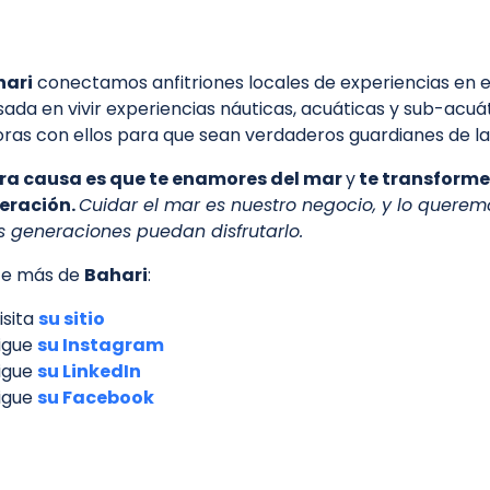
hari
conectamos anfitriones locales de experiencias en el 
sada en vivir experiencias náuticas, acuáticas y sub-acuát
ras con ellos para que sean verdaderos guardianes de la
ra causa es que te enamores del mar
y
te transforme
eración.
Cuidar el mar es nuestro negocio, y lo querem
s generaciones puedan disfrutarlo.
e más de
Bahari
:
isita
su sitio
igue
su Instagram
igue
su LinkedIn
igue
su Facebook