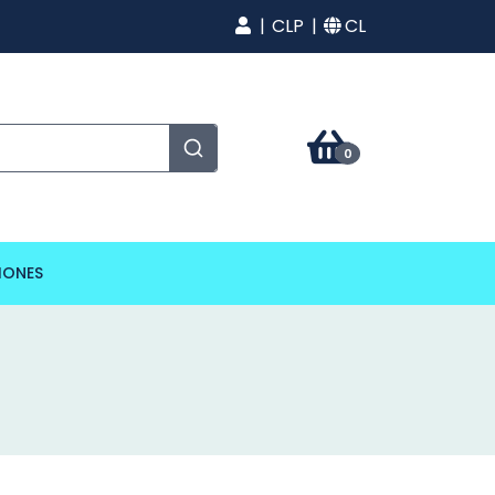
CLP
CL
0
IONES