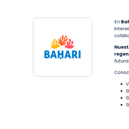
En
Ba
intere
colabo
N
uest
regen
futura
Conoc
V
S
S
S