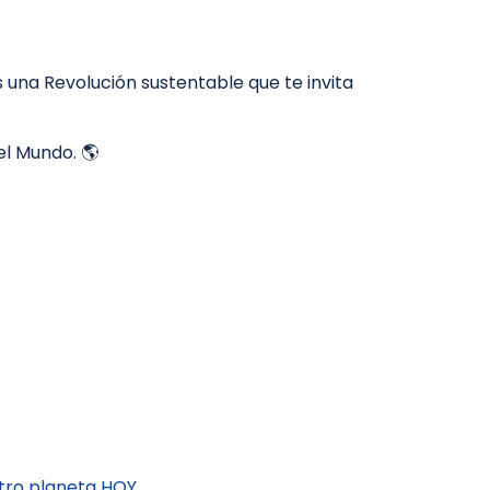
s una Revolución sustentable que te invita
l Mundo. 🌎
ro planeta HOY.