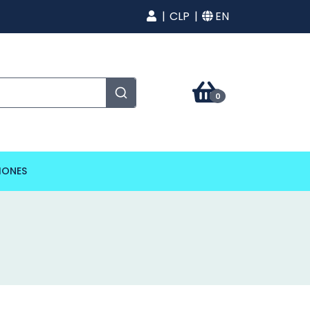
CLP
EN
0
IONES