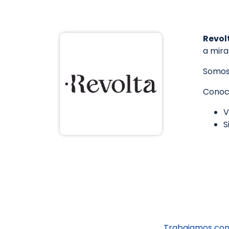
Revol
a mira
Somos 
Conoce
V
S
Trabajamos con