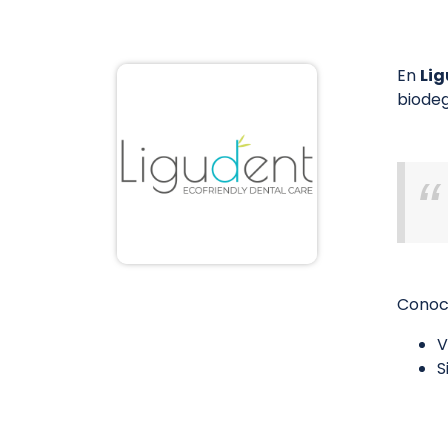
En
Li
biodeg
Conoc
V
S