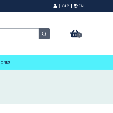
CLP
EN
0
IONES