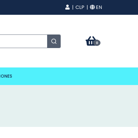
CLP
EN
0
IONES