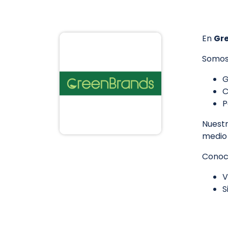
En
Gr
Somos 
G
C
P
Nuestr
medio 
Conoc
V
S