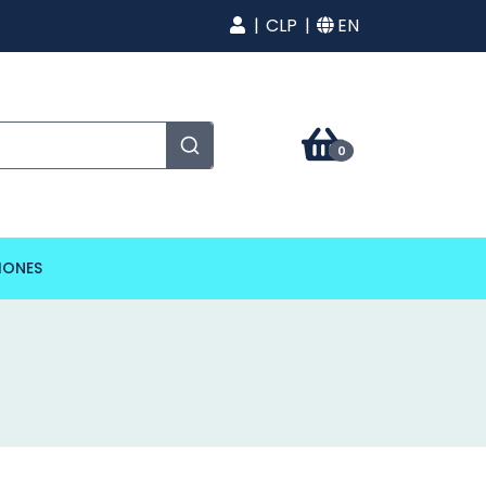
CLP
EN
0
IONES