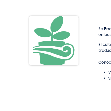
En
Fre
en bas
El cul
traduc
Conoc
V
S