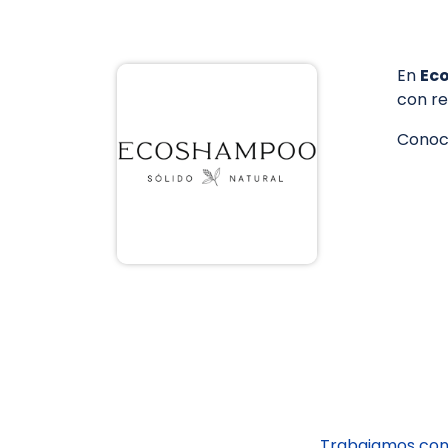
En
Ec
con re
Conoc
Trabajamos con