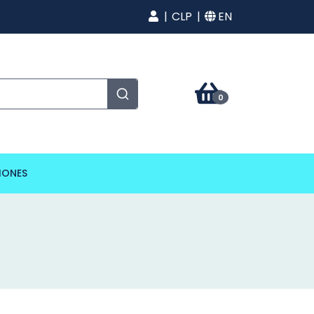
CLP
EN
0
IONES