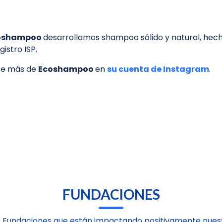
oshampoo
desarrollamos shampoo sólido y natural, hech
gistro ISP.
e más de
Ecoshampoo
en
su cuenta de Instagram
.
FUNDACIONES
 Fundaciones que están impactando positivamente nuest