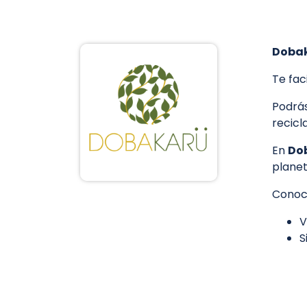
Doba
Te fac
Podrás
recicl
En
Do
planet
Conoc
V
S