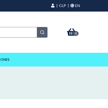
CLP
EN
0
IONES